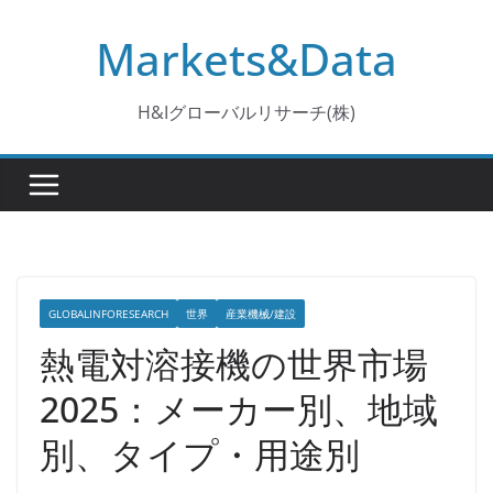
コ
Markets&Data
ン
テ
ン
H&Iグローバルリサーチ(株)
ツ
へ
ス
キ
ッ
プ
GLOBALINFORESEARCH
世界
産業機械/建設
熱電対溶接機の世界市場
2025：メーカー別、地域
別、タイプ・用途別