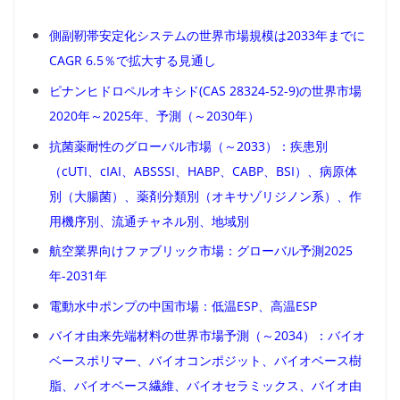
側副靭帯安定化システムの世界市場規模は2033年までに
CAGR 6.5％で拡大する見通し
ピナンヒドロペルオキシド(CAS 28324-52-9)の世界市場
2020年～2025年、予測（～2030年）
抗菌薬耐性のグローバル市場（～2033）：疾患別
（cUTI、cIAI、ABSSSI、HABP、CABP、BSI）、病原体
別（大腸菌）、薬剤分類別（オキサゾリジノン系）、作
用機序別、流通チャネル別、地域別
航空業界向けファブリック市場：グローバル予測2025
年-2031年
電動水中ポンプの中国市場：低温ESP、高温ESP
バイオ由来先端材料の世界市場予測（～2034）：バイオ
ベースポリマー、バイオコンポジット、バイオベース樹
脂、バイオベース繊維、バイオセラミックス、バイオ由