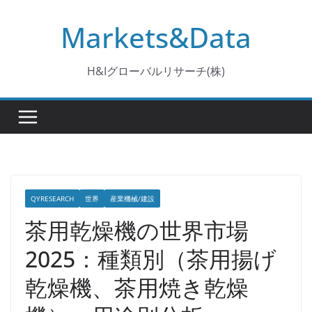
コ
Markets&Data
ン
テ
ン
H&Iグローバルリサーチ(株)
ツ
へ
ス
キ
ッ
プ
QYRESEARCH
世界
産業機械/建設
茶用乾燥機の世界市場
2025：種類別（茶用揚げ
乾燥機、茶用焼き乾燥