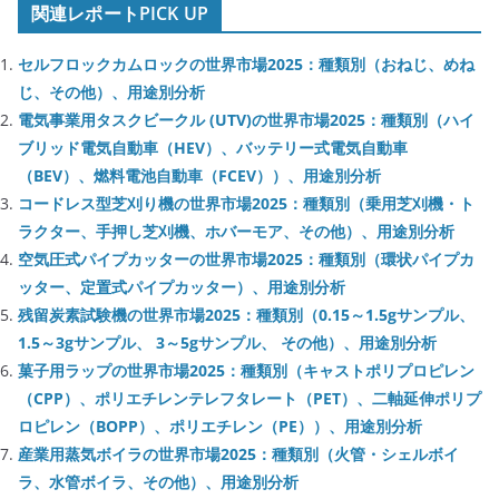
関連レポートPICK UP
セルフロックカムロックの世界市場2025：種類別（おねじ、めね
じ、その他）、用途別分析
電気事業用タスクビークル (UTV)の世界市場2025：種類別（ハイ
ブリッド電気自動車（HEV）、バッテリー式電気自動車
（BEV）、燃料電池自動車（FCEV））、用途別分析
コードレス型芝刈り機の世界市場2025：種類別（乗用芝刈機・ト
ラクター、手押し芝刈機、ホバーモア、その他）、用途別分析
空気圧式パイプカッターの世界市場2025：種類別（環状パイプカ
ッター、定置式パイプカッター）、用途別分析
残留炭素試験機の世界市場2025：種類別（0.15～1.5gサンプル、
1.5～3gサンプル、 3～5gサンプル、 その他）、用途別分析
菓子用ラップの世界市場2025：種類別（キャストポリプロピレン
（CPP）、ポリエチレンテレフタレート（PET）、二軸延伸ポリプ
ロピレン（BOPP）、ポリエチレン（PE））、用途別分析
産業用蒸気ボイラの世界市場2025：種類別（火管・シェルボイ
ラ、水管ボイラ、その他）、用途別分析