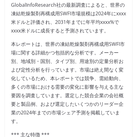
GlobalInfoResearch社の最新調査によると、世界の
凍結乾燥製剤再構成用SWFI市場規模は2024年にxxxx
米ドルと評価され、2031年までに年平均xxxx%で
xxxx米ドルに成長すると予測されています。
本レポートは、世界の凍結乾燥製剤再構成用SWFI市
場に関する詳細かつ包括的な分析です。メーカー
別、地域別・国別、タイプ別、用途別の定量分析お
よび定性分析を行っています。市場は絶え間なく変
化しているため、本レポートでは競争、需給動向、
多くの市場における需要の変化に影響を与える主な
要因を調査しています。選定した競合企業の会社概
要と製品例、および選定したいくつかのリーダー企
業の2024年までの市場シェア予測を掲載していま
す。
*** 主な特徴 ***