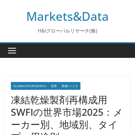
コ
Markets&Data
ン
テ
ン
H&Iグローバルリサーチ(株)
ツ
へ
ス
キ
ッ
プ
GLOBALINFORESEARCH
世界
医療/バイオ
凍結乾燥製剤再構成用
SWFIの世界市場2025：メ
ーカー別、地域別、タイ