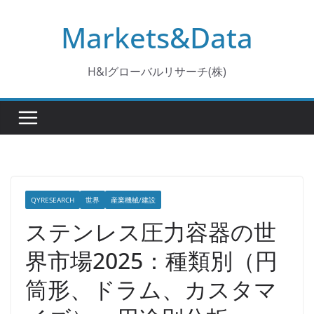
コ
Markets&Data
ン
テ
ン
H&Iグローバルリサーチ(株)
ツ
へ
ス
キ
ッ
プ
QYRESEARCH
世界
産業機械/建設
ステンレス圧力容器の世
界市場2025：種類別（円
筒形、ドラム、カスタマ