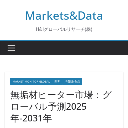
コ
Markets&Data
ン
テ
ン
H&Iグローバルリサーチ(株)
ツ
へ
ス
キ
ッ
プ
MARKET MONITOR GLOBAL
世界
消費財/食品
無垢材ヒーター市場：グ
ローバル予測2025
年-2031年