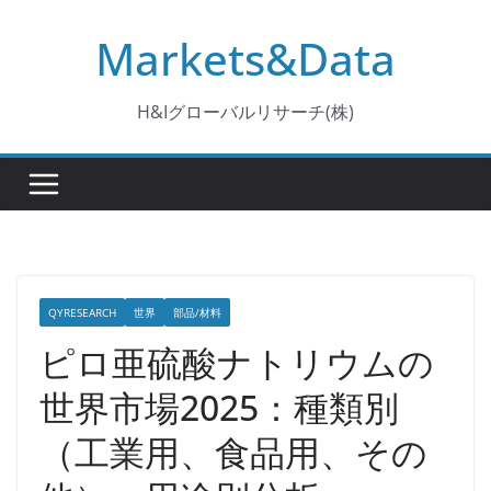
コ
Markets&Data
ン
テ
ン
H&Iグローバルリサーチ(株)
ツ
へ
ス
キ
ッ
プ
QYRESEARCH
世界
部品/材料
ピロ亜硫酸ナトリウムの
世界市場2025：種類別
（工業用、食品用、その