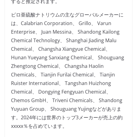
すると推定されます。
ピロ亜硫酸ナトリウムの主なグローバルメーカーに
は、Calabrian Corporation、 Grillo、 Varun
Enterprise、 Juan Messina、 Shandong Kailong
Chemical Technology、 Shanghai Jiading Malu
Chemical、 Changsha Xiangyue Chemical、
Hunan Yueyang Sanxiang Chemical、 Shouguang
Zhengtong Chemical、 Changsha Haolin
Chemicals、 Tianjin Furilai Chemical、 Tianjin
Ruister International、 Tangshan Huizhong
Chemical、 Dongying Fengyuan Chemical、
Chemos GmbH、 Triveni Chemicals、 Shandong
Yuyuan Group、 Shouguang Yujingなどがありま
す。2024年には世界のトップ3メーカーが売上の約
xxxxx％を占めています。