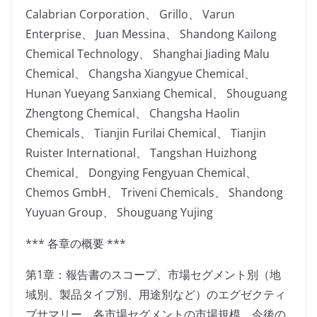
Calabrian Corporation、 Grillo、 Varun
Enterprise、 Juan Messina、 Shandong Kailong
Chemical Technology、 Shanghai Jiading Malu
Chemical、 Changsha Xiangyue Chemical、
Hunan Yueyang Sanxiang Chemical、 Shouguang
Zhengtong Chemical、 Changsha Haolin
Chemicals、 Tianjin Furilai Chemical、 Tianjin
Ruister International、 Tangshan Huizhong
Chemical、 Dongying Fengyuan Chemical、
Chemos GmbH、 Triveni Chemicals、 Shandong
Yuyuan Group、 Shouguang Yujing
*** 各章の概要 ***
第1章：報告書のスコープ、市場セグメント別（地
域別、製品タイプ別、用途別など）のエグゼクティ
ブサマリー、各市場セグメントの市場規模、今後の