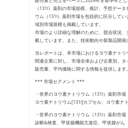
販売量と売上をベースに2024年を基準年とし
（131I）薬剤の市場規模、推計、予想デー
ウム（131I）薬剤市場を包括的に区分して
域別市場規模も掲載しています。
市場のより詳細な理解のために、競合状況、
載しています。また、技術動向や新製品開発
当レポートは、本市場におけるヨウ素ナトリウ
関連企業に対し、市場全体および企業別、タ
販売量、平均価格に関する情報を提供します
*** 市場セグメント ***
・世界のヨウ素ナトリウム（131I）薬剤市場
ヨウ素ナトリウム[131I]カプセル、ヨウ素ナトリ
・世界のヨウ素ナトリウム（131I）薬剤市場
診断&検査、甲状腺機能亢進症、甲状腺がん