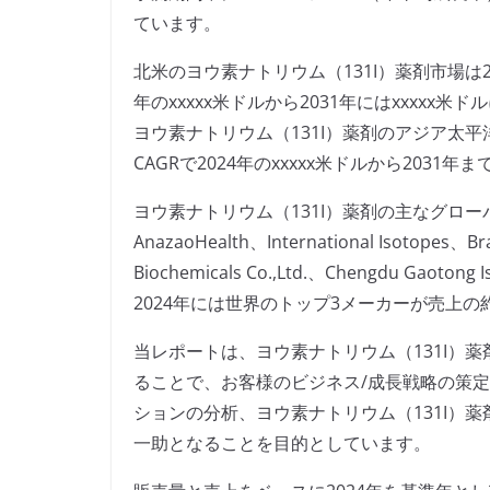
ています。
北米のヨウ素ナトリウム（131I）薬剤市場は202
年のxxxxx米ドルから2031年にはxxxxx
ヨウ素ナトリウム（131I）薬剤のアジア太平洋市
CAGRで2024年のxxxxx米ドルから2031
ヨウ素ナトリウム（131I）薬剤の主なグローバルメー
AnazaoHealth、International Isotopes、Br
Biochemicals Co.,Ltd.、Chengdu Gaoton
2024年には世界のトップ3メーカーが売上の約
当レポートは、ヨウ素ナトリウム（131I）
ることで、お客様のビジネス/成長戦略の策
ションの分析、ヨウ素ナトリウム（131I）
一助となることを目的としています。