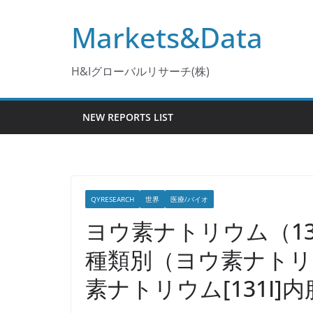
コ
Markets&Data
ン
テ
ン
H&Iグローバルリサーチ(株)
ツ
へ
NEW REPORTS LIST
ス
キ
ッ
プ
QYRESEARCH
世界
医療/バイオ
ヨウ素ナトリウム（13
種類別（ヨウ素ナトリウ
素ナトリウム[131I