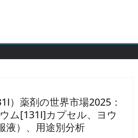
1I）薬剤の世界市場2025：
ム[131I]カプセル、ヨウ
]内服液）、用途別分析