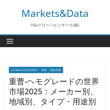
コ
Markets&Data
ン
テ
ン
H&Iグローバルリサーチ(株)
ツ
へ
ス
キ
ッ
プ
GLOBALINFORESEARCH
世界
部品/材料
重曹-ヘモグレードの世界
市場2025：メーカー別、
地域別、タイプ・用途別