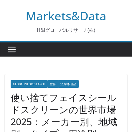
コ
Markets&Data
ン
テ
ン
H&Iグローバルリサーチ(株)
ツ
へ
ス
キ
ッ
プ
GLOBALINFORESEARCH
世界
消費材/食品
使い捨てフェイスシール
ドスクリーンの世界市場
2025：メーカー別、地域