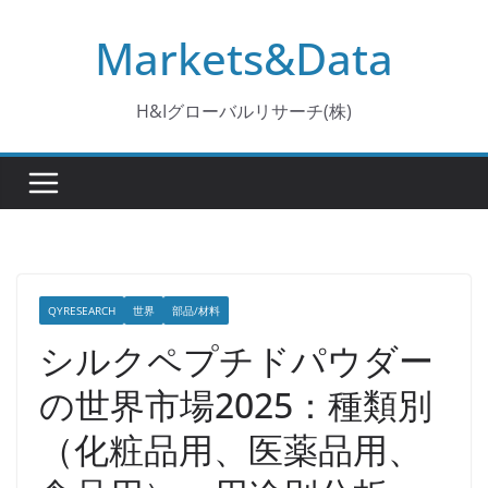
コ
Markets&Data
ン
テ
ン
H&Iグローバルリサーチ(株)
ツ
へ
ス
キ
ッ
プ
QYRESEARCH
世界
部品/材料
シルクペプチドパウダー
の世界市場2025：種類別
（化粧品用、医薬品用、