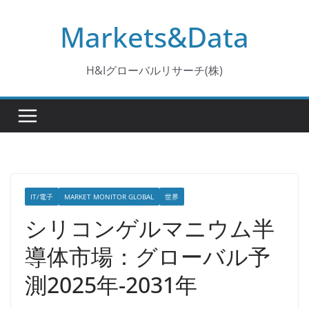
コ
Markets&Data
ン
テ
ン
H&Iグローバルリサーチ(株)
ツ
へ
ス
キ
ッ
プ
IT/電子
MARKET MONITOR GLOBAL
世界
シリコンゲルマニウム半
導体市場：グローバル予
測2025年-2031年