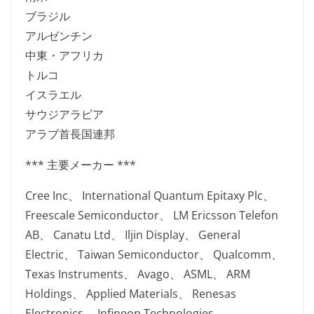
ブラジル
アルゼンチン
中東・アフリカ
トルコ
イスラエル
サウジアラビア
アラブ首長国連邦
*** 主要メーカー ***
Cree Inc、 International Quantum Epitaxy Plc、
Freescale Semiconductor、 LM Ericsson Telefon
AB、 Canatu Ltd、 Iljin Display、 General
Electric、 Taiwan Semiconductor、 Qualcomm、
Texas Instruments、 Avago、 ASML、 ARM
Holdings、 Applied Materials、 Renesas
Electronics、 Infineon Technologies