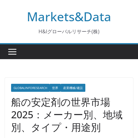
コ
Markets&Data
ン
テ
ン
H&Iグローバルリサーチ(株)
ツ
へ
ス
キ
ッ
プ
GLOBALINFORESEARCH
世界
産業機械/建設
船の安定剤の世界市場
2025：メーカー別、地域
別、タイプ・用途別