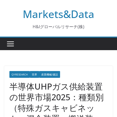
コ
Markets&Data
ン
テ
ン
H&Iグローバルリサーチ(株)
ツ
へ
ス
キ
ッ
プ
QYRESEARCH
世界
産業機械/建設
半導体UHPガス供給装置
の世界市場2025：種類別
（特殊ガスキャビネッ