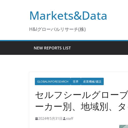
コ
Markets&Data
ン
テ
ン
H&Iグローバルリサーチ(株)
ツ
へ
NEW REPORTS LIST
ス
キ
ッ
プ
GLOBALINFORESEARCH
世界
産業機械/建設
セルフシールグローブ
ーカー別、地域別、タ
2024年5月31日
staff