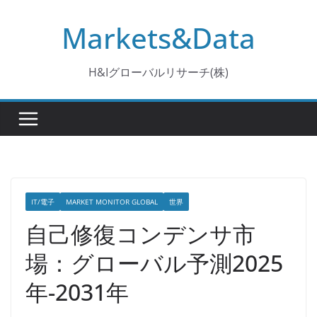
コ
Markets&Data
ン
テ
ン
H&Iグローバルリサーチ(株)
ツ
へ
ス
キ
ッ
プ
IT/電子
MARKET MONITOR GLOBAL
世界
自己修復コンデンサ市
場：グローバル予測2025
年-2031年