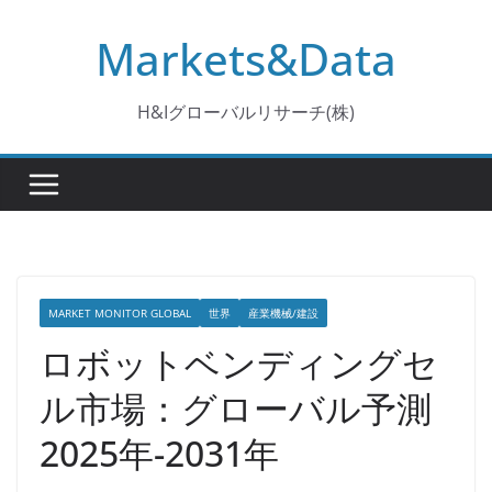
コ
Markets&Data
ン
テ
ン
H&Iグローバルリサーチ(株)
ツ
へ
ス
キ
ッ
プ
MARKET MONITOR GLOBAL
世界
産業機械/建設
ロボットベンディングセ
ル市場：グローバル予測
2025年-2031年