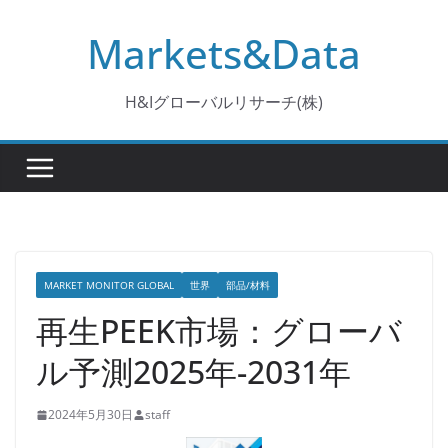
コ
Markets&Data
ン
テ
ン
H&Iグローバルリサーチ(株)
ツ
へ
ス
キ
ッ
プ
MARKET MONITOR GLOBAL
世界
部品/材料
再生PEEK市場：グローバ
ル予測2025年-2031年
2024年5月30日
staff