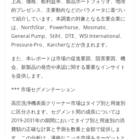
上高、価格、粗利益率、製品ポートフォリオ、地理
的プレゼンス、主要動向などのパラメータに基づい
て紹介しています。本調査の対象となる主要企業に
は、NorthStar、Powerhorse、Mosmatic、
General Pump、Stihl、DTE、WSI International、
Pressure-Pro、Karcherなどが含まれます。
また、本レポートは市場の促進要因、阻害要因、機
会、新製品の発売や承認に関する重要なインサイト
を提供します。
*** 市場セグメンテーション
高圧洗浄機表面クリーナー市場はタイプ別と用途別
に区分されます。セグメント間の成長については
2019-2031年の期間においてタイプ別と用途別の消
費額の正確な計算と予測を数量と金額で提供しま
す。この分析は、適格なニッチ市場をターゲットと