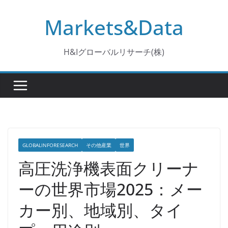
コ
Markets&Data
ン
テ
ン
H&Iグローバルリサーチ(株)
ツ
へ
ス
キ
ッ
プ
GLOBALINFORESEARCH
その他産業
世界
高圧洗浄機表面クリーナ
ーの世界市場2025：メー
カー別、地域別、タイ