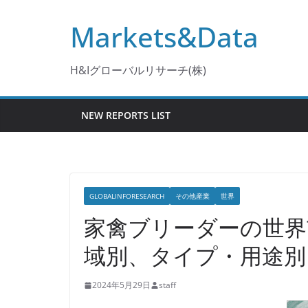
コ
Markets&Data
ン
テ
ン
H&Iグローバルリサーチ(株)
ツ
へ
NEW REPORTS LIST
ス
キ
ッ
プ
GLOBALINFORESEARCH
その他産業
世界
家禽ブリーダーの世界
域別、タイプ・用途別
2024年5月29日
staff