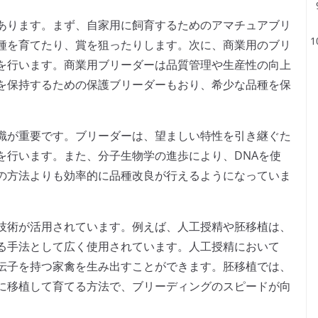
あります。まず、自家用に飼育するためのアマチュアブリ
種を育てたり、賞を狙ったりします。次に、商業用のブリ
を行います。商業用ブリーダーは品質管理や生産性の向上
を保持するための保護ブリーダーもおり、希少な品種を保
識が重要です。ブリーダーは、望ましい特性を引き継ぐた
を行います。また、分子生物学の進歩により、DNAを使
の方法よりも効率的に品種改良が行えるようになっていま
技術が活用されています。例えば、人工授精や胚移植は、
る手法として広く使用されています。人工授精において
伝子を持つ家禽を生み出すことができます。胚移植では、
に移植して育てる方法で、ブリーディングのスピードが向