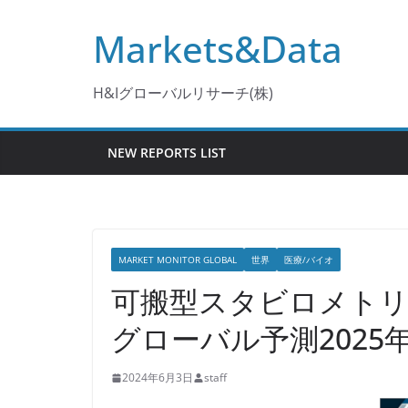
コ
Markets&Data
ン
テ
ン
H&Iグローバルリサーチ(株)
ツ
へ
NEW REPORTS LIST
ス
キ
ッ
プ
MARKET MONITOR GLOBAL
世界
医療/バイオ
可搬型スタビロメト
グローバル予測2025年-
2024年6月3日
staff