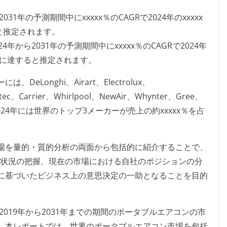
1年の予測期間中にxxxxx％のCAGRで2024年のxxxxx
ると推定されます。
から2031年の予測期間中にxxxxx％のCAGRで2024年
米ドルに達すると推定されます。
Longhi、Airart、Electrolux、
tec、Carrier、Whirlpool、NewAir、Whynter、Gree、
す。2024年には世界のトップ3メーカーが売上の約xxxxx％を占
場を量的・質的分析の両面から包括的に紹介することで、
争状況の把握、現在の市場における自社のポジションの分
に基づいたビジネス上の意思決定の一助となることを目的
2019年から2031年までの期間のポータブルエアコンの市
。本レポートでは、世界のポータブルエアコン市場を包括