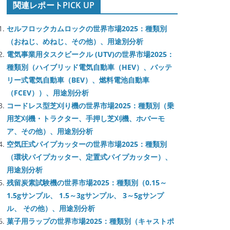
関連レポートPICK UP
セルフロックカムロックの世界市場2025：種類別
（おねじ、めねじ、その他）、用途別分析
電気事業用タスクビークル (UTV)の世界市場2025：
種類別（ハイブリッド電気自動車（HEV）、バッテ
リー式電気自動車（BEV）、燃料電池自動車
（FCEV））、用途別分析
コードレス型芝刈り機の世界市場2025：種類別（乗
用芝刈機・トラクター、手押し芝刈機、ホバーモ
ア、その他）、用途別分析
空気圧式パイプカッターの世界市場2025：種類別
（環状パイプカッター、定置式パイプカッター）、
用途別分析
残留炭素試験機の世界市場2025：種類別（0.15～
1.5gサンプル、 1.5～3gサンプル、 3～5gサンプ
ル、 その他）、用途別分析
菓子用ラップの世界市場2025：種類別（キャストポ