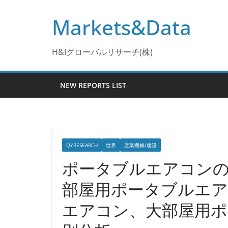
コ
Markets&Data
ン
テ
ン
H&Iグローバルリサーチ(株)
ツ
へ
NEW REPORTS LIST
ス
キ
ッ
プ
QYRESEARCH
世界
産業機械/建設
ポータブルエアコンの
部屋用ポータブルエア
エアコン、大部屋用ポ