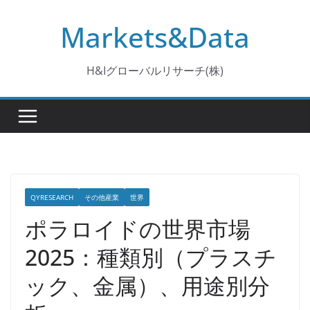
コ
Markets&Data
ン
テ
ン
H&Iグローバルリサーチ(株)
ツ
へ
ス
キ
ッ
プ
QYRESEARCH
その他産業
世界
ポラロイドの世界市場
2025：種類別（プラスチ
ック、金属）、用途別分