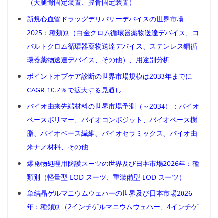
（大腿骨固定装置、脛骨固定装置）
新規心血管ドラッグデリバリーデバイスの世界市場
2025：種類別（白金クロム循環器薬物送達デバイス、コ
バルトクロム循環器薬物送達デバイス、ステンレス鋼循
環器薬物送達デバイス、その他）、用途別分析
ポイントオブケア診断の世界市場規模は2033年までに
CAGR 10.7％で拡大する見通し
バイオ由来先端材料の世界市場予測（～2034）：バイオ
ベースポリマー、バイオコンポジット、バイオベース樹
脂、バイオベース繊維、バイオセラミックス、バイオ由
来ナノ材料、その他
爆発物処理用防護スーツの世界及び日本市場2026年：種
類別（軽量型 EOD スーツ、重装備型 EOD スーツ）
単結晶ゲルマニウムウェハーの世界及び日本市場2026
年：種類別（2インチゲルマニウムウェハー、4インチゲ