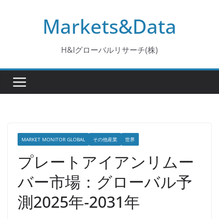
コ
Markets&Data
ン
テ
ン
H&Iグローバルリサーチ(株)
ツ
へ
ス
キ
ッ
プ
MARKET MONITOR GLOBAL
その他産業
世界
プレートアイアンリムー
バー市場：グローバル予
測2025年-2031年