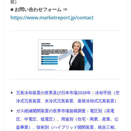
区）
■ お問い合わせフォーム ⇒
https://www.marketreport.jp/contact
冗長冷却装置の世界及び日本市場2026年：冷却手段（空
冷式冗長装置、水冷式冗長装置、蒸発冷却式冗長装置）
ガス絶縁開閉装置の世界市場規模調査：電圧別（高電
圧、中電圧、低電圧）、用途別（住宅・商業、産業、公
益事業）、技術別（ハイブリッド開閉装置、統合三相、