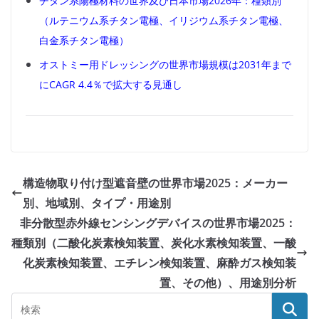
チタン系陽極材料の世界及び日本市場2026年：種類別
（ルテニウム系チタン電極、イリジウム系チタン電極、
白金系チタン電極）
オストミー用ドレッシングの世界市場規模は2031年まで
にCAGR 4.4％で拡大する見通し
構造物取り付け型遮音壁の世界市場2025：メーカー
別、地域別、タイプ・用途別
非分散型赤外線センシングデバイスの世界市場2025：
種類別（二酸化炭素検知装置、炭化水素検知装置、一酸
化炭素検知装置、エチレン検知装置、麻酔ガス検知装
置、その他）、用途別分析