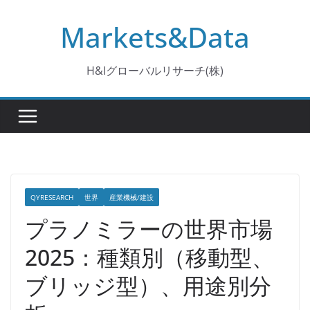
コ
Markets&Data
ン
テ
ン
H&Iグローバルリサーチ(株)
ツ
へ
ス
キ
ッ
プ
QYRESEARCH
世界
産業機械/建設
プラノミラーの世界市場
2025：種類別（移動型、
ブリッジ型）、用途別分