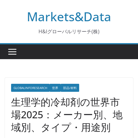
コ
Markets&Data
ン
テ
ン
H&Iグローバルリサーチ(株)
ツ
へ
ス
キ
ッ
プ
GLOBALINFORESEARCH
世界
部品/材料
生理学的冷却剤の世界市
場2025：メーカー別、地
域別、タイプ・用途別