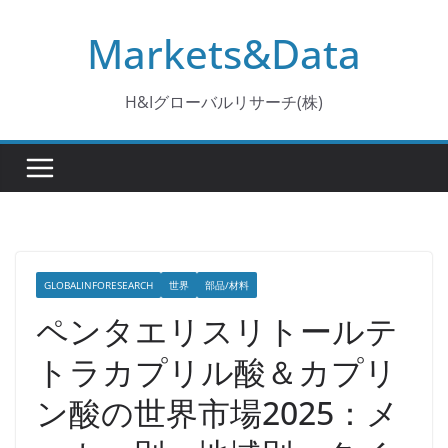
コ
Markets&Data
ン
テ
ン
H&Iグローバルリサーチ(株)
ツ
へ
ス
キ
ッ
プ
GLOBALINFORESEARCH
世界
部品/材料
ペンタエリスリトールテ
トラカプリル酸＆カプリ
ン酸の世界市場2025：メ