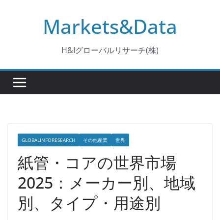
コ
Markets&Data
ン
テ
ン
H&Iグローバルリサーチ(株)
ツ
へ
ス
キ
ッ
プ
GLOBALINFORESEARCH
その他産業
世界
紙管・コアの世界市場
2025：メーカー別、地域
別、タイプ・用途別