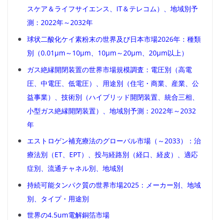
スケア＆ライフサイエンス、IT＆テレコム）、地域別予
測：2022年～2032年
球状二酸化ケイ素粉末の世界及び日本市場2026年：種類
別（0.01μm～10μm、10μm～20μm、20μm以上）
ガス絶縁開閉装置の世界市場規模調査：電圧別（高電
圧、中電圧、低電圧）、用途別（住宅・商業、産業、公
益事業）、技術別（ハイブリッド開閉装置、統合三相、
小型ガス絶縁開閉装置）、地域別予測：2022年～2032
年
エストロゲン補充療法のグローバル市場（～2033）：治
療法別（ET、EPT）、投与経路別（経口、経皮）、適応
症別、流通チャネル別、地域別
持続可能タンパク質の世界市場2025：メーカー別、地域
別、タイプ・用途別
世界の4.5um電解銅箔市場