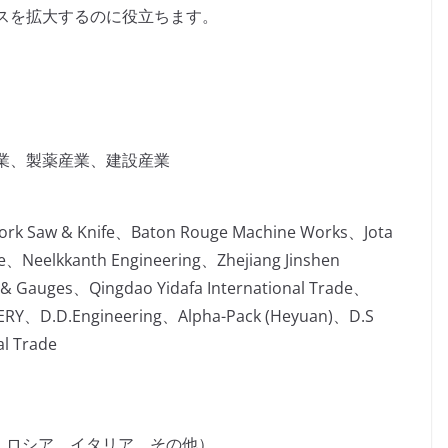
スを拡大するのに役立ちます。
業、製薬産業、建設産業
rk Saw & Knife、Baton Rouge Machine Works、Jota
、Neelkkanth Engineering、Zhejiang Jinshen
& Gauges、Qingdao Yidafa International Trade、
RY、D.D.Engineering、Alpha-Pack (Heyuan)、D.S
al Trade
、ロシア、イタリア、その他）