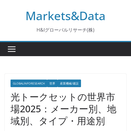
コ
Markets&Data
ン
テ
ン
H&Iグローバルリサーチ(株)
ツ
へ
ス
キ
ッ
プ
GLOBALINFORESEARCH
世界
産業機械/建設
光トークセットの世界市
場2025：メーカー別、地
域別、タイプ・用途別