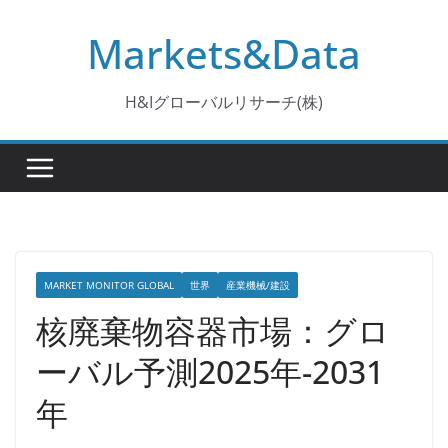
コ
Markets&Data
ン
テ
ン
H&Iグローバルリサーチ(株)
ツ
へ
ス
キ
ッ
プ
MARKET MONITOR GLOBAL
世界
産業機械/建設
核廃棄物容器市場：グロ
ーバル予測2025年-2031
年