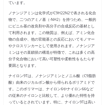
ています。
ノナンジアミンは化学式がC9H22N2で表される化合
物で、二つのアミノ基（-NH2）を持つため、一般的
にビニル基の改良剤や高分子の合成反応の基材とし
て利用されます。この物質は、例えば、アミン化合
物の合成や、他の官能基との反応においてモノマー
やクロスリンカーとして使用されます。ノナンジア
ミンはその直鎖状の構造が特徴で、これは多くの高
分子化合物において高い可塑性や柔軟性をもたらす
要因となります。
ナイロン9Tは、ノナンジアミンとノニル酸（C9脂肪
酸）由来のジカルボン酸から得られるポリアミドで
す。このポリマーは、ナイロン6やナイロン66など
の従来のナイロンと比較して、より優れた特性を持
っているとされています。特に、ナイロン9Tは高い