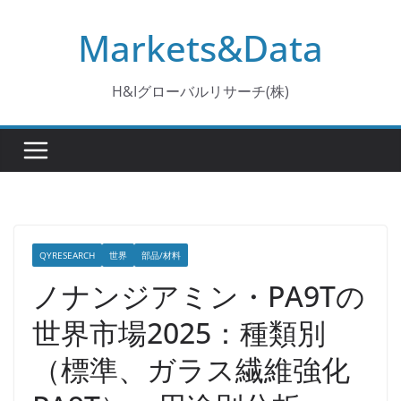
コ
Markets&Data
ン
テ
ン
H&Iグローバルリサーチ(株)
ツ
へ
ス
キ
ッ
プ
QYRESEARCH
世界
部品/材料
ノナンジアミン・PA9Tの
世界市場2025：種類別
（標準、ガラス繊維強化