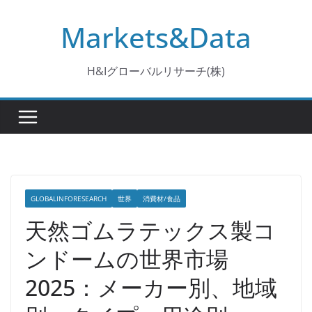
コ
Markets&Data
ン
テ
ン
H&Iグローバルリサーチ(株)
ツ
へ
ス
キ
ッ
プ
GLOBALINFORESEARCH
世界
消費材/食品
天然ゴムラテックス製コ
ンドームの世界市場
2025：メーカー別、地域