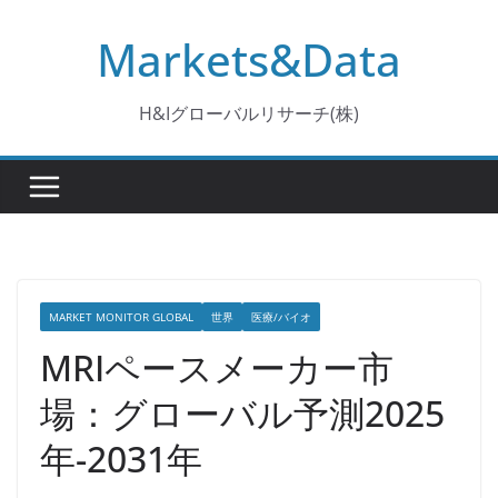
コ
Markets&Data
ン
テ
ン
H&Iグローバルリサーチ(株)
ツ
へ
ス
キ
ッ
プ
MARKET MONITOR GLOBAL
世界
医療/バイオ
MRIペースメーカー市
場：グローバル予測2025
年-2031年