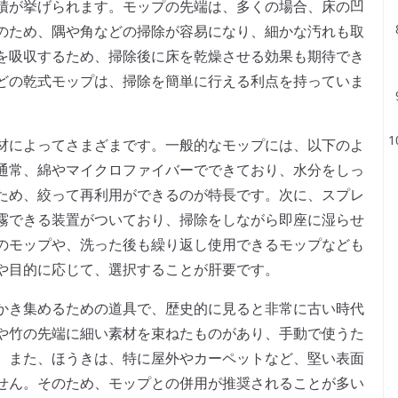
積が挙げられます。モップの先端は、多くの場合、床の凹
のため、隅や角などの掃除が容易になり、細かな汚れも取
を吸収するため、掃除後に床を乾燥させる効果も期待でき
どの乾式モップは、掃除を簡単に行える利点を持っていま
材によってさまざまです。一般的なモップには、以下のよ
通常、綿やマイクロファイバーでできており、水分をしっ
ため、絞って再利用ができるのが特長です。次に、スプレ
霧できる装置がついており、掃除をしながら即座に湿らせ
のモップや、洗った後も繰り返し使用できるモップなども
や目的に応じて、選択することが肝要です。
かき集めるための道具で、歴史的に見ると非常に古い時代
や竹の先端に細い素材を束ねたものがあり、手動で使うた
。また、ほうきは、特に屋外やカーペットなど、堅い表面
せん。そのため、モップとの併用が推奨されることが多い