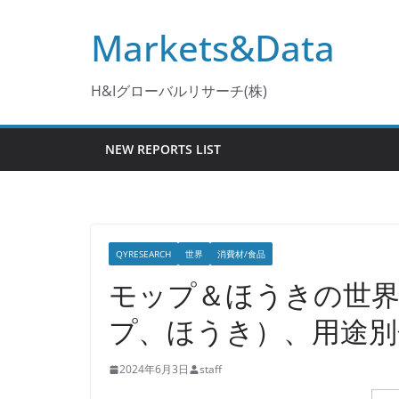
コ
Markets&Data
ン
テ
ン
H&Iグローバルリサーチ(株)
ツ
へ
NEW REPORTS LIST
ス
キ
ッ
プ
QYRESEARCH
世界
消費材/食品
モップ＆ほうきの世界
プ、ほうき）、用途別
2024年6月3日
staff