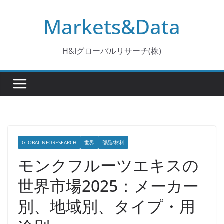
コ
Markets&Data
ン
テ
ン
H&Iグローバルリサーチ(株)
ツ
へ
ス
キ
ッ
プ
GLOBALINFORESEARCH
世界
部品/材料
モンクフルーツエキスの
世界市場2025：メーカー
別、地域別、タイプ・用