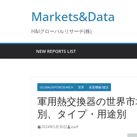
コ
Markets&Data
ン
テ
ン
H&Iグローバルリサーチ(株)
ツ
へ
NEW REPORTS LIST
ス
キ
ッ
プ
GLOBALINFORESEARCH
世界
産業機械/建設
軍用熱交換器の世界市
別、タイプ・用途別
2024年5月30日
staff