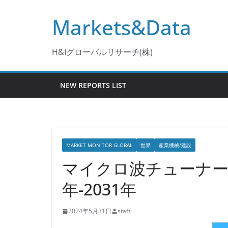
コ
Markets&Data
ン
テ
ン
H&Iグローバルリサーチ(株)
ツ
へ
NEW REPORTS LIST
ス
キ
ッ
プ
MARKET MONITOR GLOBAL
世界
産業機械/建設
マイクロ波チューナー
年-2031年
2024年5月31日
staff