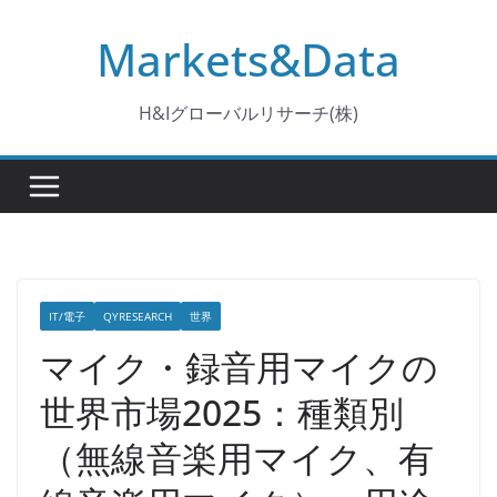
コ
Markets&Data
ン
テ
ン
H&Iグローバルリサーチ(株)
ツ
へ
ス
キ
ッ
プ
IT/電子
QYRESEARCH
世界
マイク・録音用マイクの
世界市場2025：種類別
（無線音楽用マイク、有