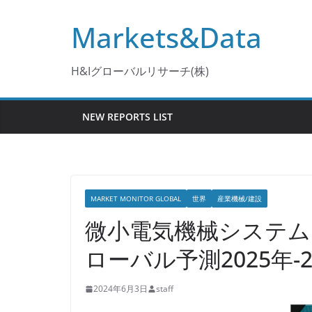
コ
Markets&Data
ン
テ
ン
H&Iグローバルリサーチ(株)
ツ
へ
NEW REPORTS LIST
ス
キ
ッ
プ
MARKET MONITOR GLOBAL
世界
産業機械/建設
微小電気機械システム
ローバル予測2025年-2
2024年6月3日
staff