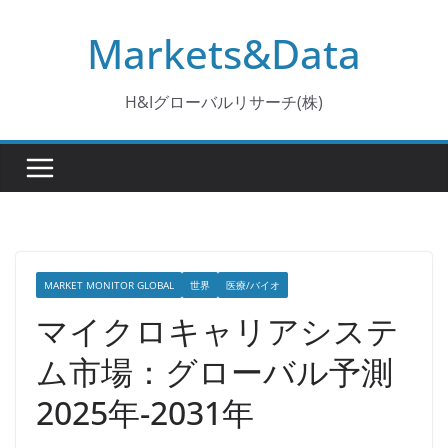
コ
Markets&Data
ン
テ
ン
H&Iグローバルリサーチ(株)
ツ
へ
ス
キ
ッ
プ
MARKET MONITOR GLOBAL
世界
医療/バイオ
マイクロキャリアシステ
ム市場：グローバル予測
2025年-2031年