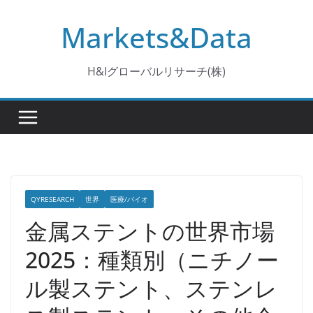
コ
Markets&Data
ン
テ
ン
H&Iグローバルリサーチ(株)
ツ
へ
ス
キ
ッ
プ
QYRESEARCH
世界
医療/バイオ
金属ステントの世界市場
2025：種類別（ニチノー
ル製ステント、ステンレ