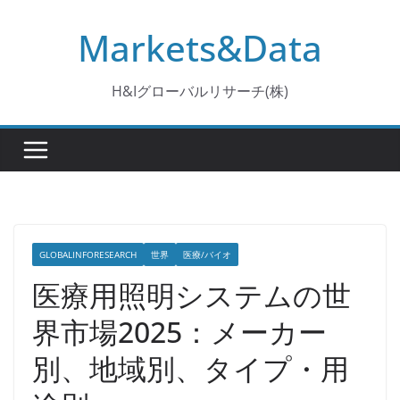
コ
Markets&Data
ン
テ
ン
H&Iグローバルリサーチ(株)
ツ
へ
ス
キ
ッ
プ
GLOBALINFORESEARCH
世界
医療/バイオ
医療用照明システムの世
界市場2025：メーカー
別、地域別、タイプ・用