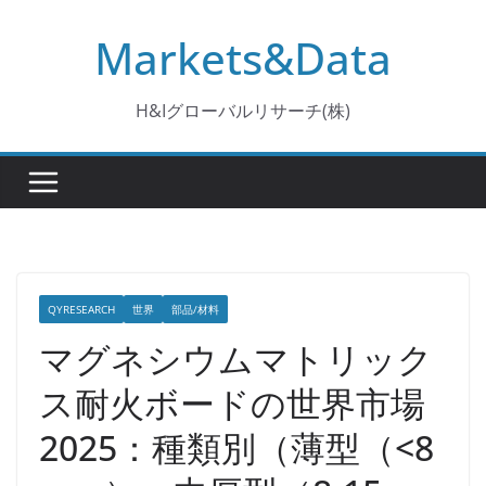
コ
Markets&Data
ン
テ
ン
H&Iグローバルリサーチ(株)
ツ
へ
ス
キ
ッ
プ
QYRESEARCH
世界
部品/材料
マグネシウムマトリック
ス耐火ボードの世界市場
2025：種類別（薄型（<8