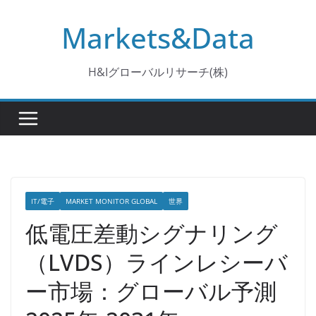
コ
Markets&Data
ン
テ
ン
H&Iグローバルリサーチ(株)
ツ
へ
ス
キ
ッ
プ
IT/電子
MARKET MONITOR GLOBAL
世界
低電圧差動シグナリング
（LVDS）ラインレシーバ
ー市場：グローバル予測