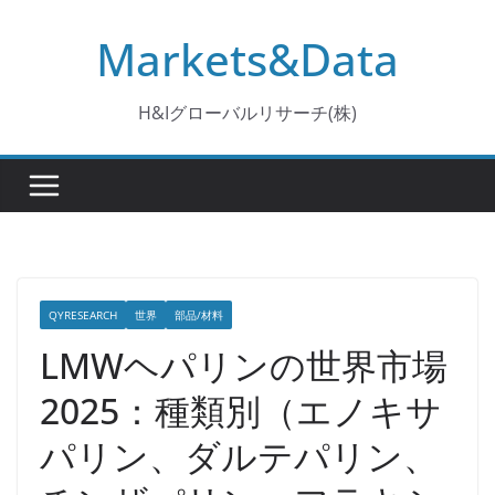
コ
Markets&Data
ン
テ
ン
H&Iグローバルリサーチ(株)
ツ
へ
ス
キ
ッ
プ
QYRESEARCH
世界
部品/材料
LMWヘパリンの世界市場
2025：種類別（エノキサ
パリン、ダルテパリン、