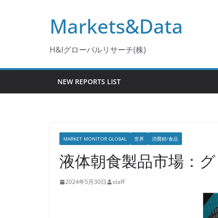
コ
Markets&Data
ン
テ
ン
H&Iグローバルリサーチ(株)
ツ
へ
NEW REPORTS LIST
ス
キ
ッ
プ
MARKET MONITOR GLOBAL
世界
消費材/食品
液体朝食製品市場：グロ
2024年5月30日
staff