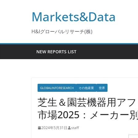
コ
Markets&Data
ン
テ
ン
H&Iグローバルリサーチ(株)
ツ
へ
NEW REPORTS LIST
ス
キ
ッ
プ
GLOBALINFORESEARCH
その他産業
世界
芝生＆園芸機器用アフ
市場2025：メーカ
2024年5月31日
staff