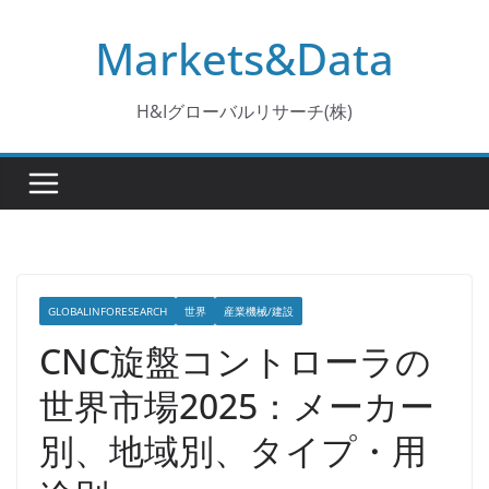
コ
Markets&Data
ン
テ
ン
H&Iグローバルリサーチ(株)
ツ
へ
ス
キ
ッ
プ
GLOBALINFORESEARCH
世界
産業機械/建設
CNC旋盤コントローラの
世界市場2025：メーカー
別、地域別、タイプ・用