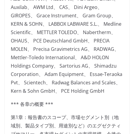
Auxilab、 AWM Ltd、 CAS、 Dini Argeo、
GIROPES、 Grace Instrument、 Gram Group、
KERN & SOHN、 LABBOX LABWARE S.L.、 Medline
Scientific、 METTLER TOLEDO、 Nabertherm、
OHAUS、 PCE Deutschland GmbH、 PRECIA
MOLEN、 Precisa Gravimetrics AG、 RADWAG、
Mettler-Toledo International、 A&D HOLON
Holdings Company、 Sartorius AG、 Shimadzu
Corporation、 Adam Equipment、 Essae-Teraoka
Pvt、 Scientech、 Radwag Balances and Scales、
Kern & Sohn GmbH、 PCE Holding GmbH
*** 各章の概要 ***
第1章：報告書のスコープ、市場セグメント別（地
域別、製品タイプ別、用途別など）のエグゼクティ