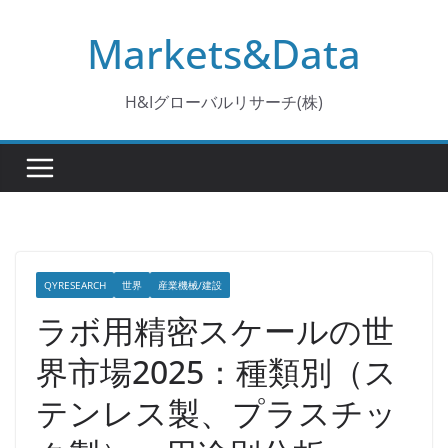
コ
Markets&Data
ン
テ
ン
H&Iグローバルリサーチ(株)
ツ
へ
ス
キ
ッ
プ
QYRESEARCH
世界
産業機械/建設
ラボ用精密スケールの世
界市場2025：種類別（ス
テンレス製、プラスチッ