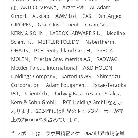
は、A&D COMPANY、 Aczet Pvt、 AE Adam
GmbH、 Auxilab、 AWM Ltd、 CAS、 Dini Argeo、
GIROPES、 Grace Instrument、 Gram Group、
KERN & SOHN、 LABBOX LABWARE S.L.、 Medline
Scientific、 METTLER TOLEDO、 Nabertherm、
OHAUS、 PCE Deutschland GmbH、 PRECIA
MOLEN、 Precisa Gravimetrics AG、 RADWAG、
Mettler-Toledo International、 A&D HOLON
Holdings Company、 Sartorius AG、 Shimadzu
Corporation、 Adam Equipment、 Essae-Teraoka
Pvt、 Scientech、 Radwag Balances and Scales、
Kern & Sohn GmbH、 PCE Holding GmbHなどが
あります。2024年には世界のトップ3メーカーが売
上の約xxxxx％を占めています。
当レポートは、ラボ用精密スケールの世界市場を量