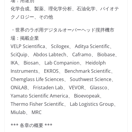
場：用途別
化学合成、製薬、理化学分析、石油化学、バイオテ
クノロジー、その他
・世界のラボ用デジタルオーバーヘッド撹拌機市
場：掲載企業
VELP Scientifica、 Scilogex、 Aditya Scientific、
SciQuip、 Abdos Labtech、 Caframo、 Biobase、
IKA、 Biosan、 Lab Companion、 Heidolph
Instruments、 EKROS、 Benchmark Scientific、
Chemglass Life Sciences、 Southwest Science、
ONiLAB、 Fristaden Lab、 VEVOR、 Glassco、
Yamato Scientific America、 Bioevopeak、
Thermo Fisher Scientific、 Lab Logistics Group、
Miulab、 MRC
*** 各章の概要 ***