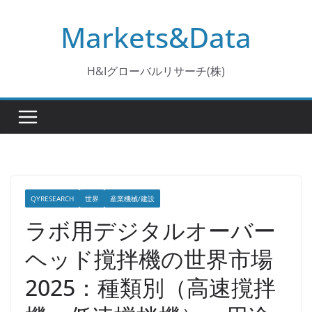
コ
Markets&Data
ン
テ
ン
H&Iグローバルリサーチ(株)
ツ
へ
ス
キ
ッ
プ
QYRESEARCH
世界
産業機械/建設
ラボ用デジタルオーバー
ヘッド撹拌機の世界市場
2025：種類別（高速撹拌